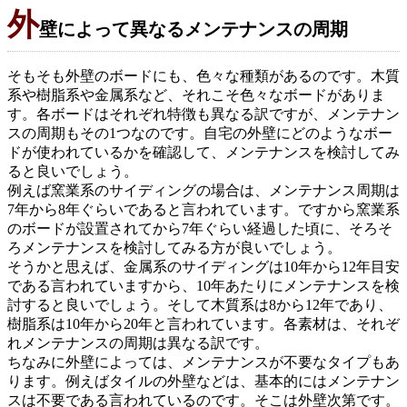
外
壁によって異なるメンテナンスの周期
そもそも外壁のボードにも、色々な種類があるのです。木質
系や樹脂系や金属系など、それこそ色々なボードがありま
す。各ボードはそれぞれ特徴も異なる訳ですが、メンテナン
スの周期もその1つなのです。自宅の外壁にどのようなボー
ドが使われているかを確認して、メンテナンスを検討してみ
ると良いでしょう。
例えば窯業系のサイディングの場合は、メンテナンス周期は
7年から8年ぐらいであると言われています。ですから窯業系
のボードが設置されてから7年ぐらい経過した頃に、そろそ
ろメンテナンスを検討してみる方が良いでしょう。
そうかと思えば、金属系のサイディングは10年から12年目安
である言われていますから、10年あたりにメンテナンスを検
討すると良いでしょう。そして木質系は8から12年であり、
樹脂系は10年から20年と言われています。各素材は、それぞ
れメンテナンスの周期は異なる訳です。
ちなみに外壁によっては、メンテナンスが不要なタイプもあ
ります。例えばタイルの外壁などは、基本的にはメンテナン
スは不要である言われているのです。そこは外壁次第です。