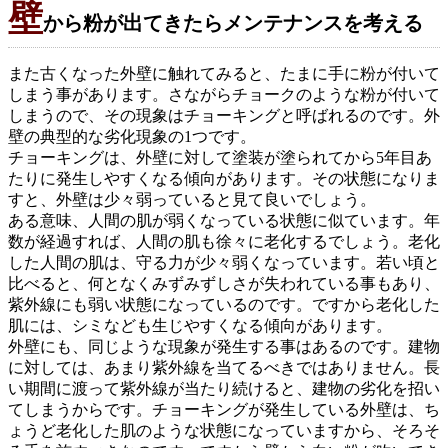
壁
から粉が出てきたらメンテナンスを考える
また古くなった外壁に触れてみると、たまに手に粉が付いて
しまう事があります。さながらチョークのような粉が付いて
しまうので、その現象はチョーキングと呼ばれるのです。外
壁の典型的な劣化現象の1つです。
チョーキングは、外壁に対して塗装が塗られてから5年目あ
たりに発生しやすくなる傾向があります。その状態になりま
すと、外壁は少々弱っていると見て良いでしょう。
ある意味、人間の肌が弱くなっている状態に似ています。年
数が経過すれば、人間の肌も徐々に老化するでしょう。老化
した人間の肌は、守る力が少々弱くなっています。若い頃と
比べると、何となくみずみずしさが失われている事もあり、
紫外線にも弱い状態になっているのです。ですから老化した
肌には、シミなども生じやすくなる傾向があります。
外壁にも、同じような現象が発生する事はあるのです。建物
に対しては、あまり紫外線を当てるべきではありません。長
い期間に渡って紫外線が当たり続けると、建物の劣化を招い
てしまうからです。チョーキングが発生している外壁は、ち
ょうど老化した肌のような状態になっていますから、そろそ